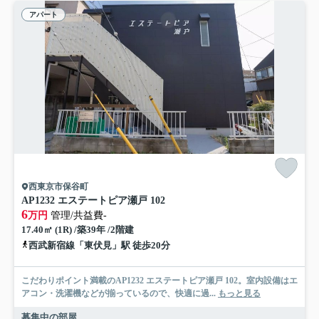
アパート
西東京市保谷町
AP1232 エステートピア瀬戸 102
6
万円
管理/共益費-
17.40㎡ (1R) /築39年 /2階建
西武新宿線「東伏見」駅 徒歩20分
こだわりポイント満載のAP1232 エステートピア瀬戸 102。室内設備はエ
アコン・洗濯機などが揃っているので、快適に過...
もっと見る
募集中の部屋