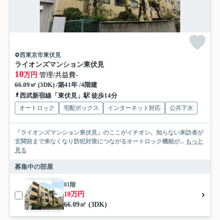
西東京市東伏見
ライオンズマンション東伏見
10
万円
管理/共益費-
66.09㎡ (3DK) /築41年 /4階建
西武新宿線「東伏見」駅 徒歩14分
オートロック
宅配ボックス
インターネット対応
公共下水
「ライオンズマンション東伏見」のここがイチオシ。知らない来訪者が
玄関前まで来なくなり防犯対策につながるオートロック機能が...
もっと
見る
募集中の部屋
01階
10万円
66.09㎡ (3DK)