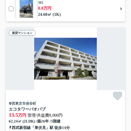
302
8.8万円
24.60㎡ (1K)
賃貸マンション
西東京市保谷町
エコタワーバオバブ
13.5
万円
管理/共益費8,000円
62.24㎡ (2LDK) /築26年 /5階建
西武新宿線「東伏見」駅 徒歩14分