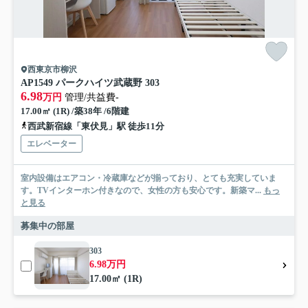
西東京市柳沢
AP1549 パークハイツ武蔵野 303
6.98
万円
管理/共益費-
17.00㎡ (1R) /築38年 /6階建
西武新宿線「東伏見」駅 徒歩11分
エレベーター
室内設備はエアコン・冷蔵庫などが揃っており、とても充実していま
す。TVインターホン付きなので、女性の方も安心です。新築マ...
もっ
と見る
募集中の部屋
303
6.98万円
17.00㎡ (1R)