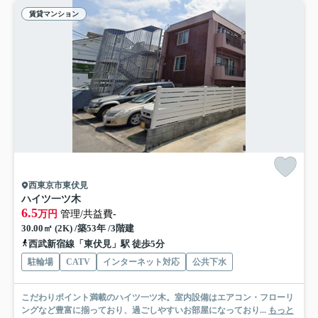
賃貸マンション
西東京市東伏見
ハイツ一ツ木
6.5
万円
管理/共益費-
30.00㎡ (2K) /築53年 /3階建
西武新宿線「東伏見」駅 徒歩5分
駐輪場
CATV
インターネット対応
公共下水
こだわりポイント満載のハイツ一ツ木。室内設備はエアコン・フローリ
ングなど豊富に揃っており、過ごしやすいお部屋になっており...
もっと