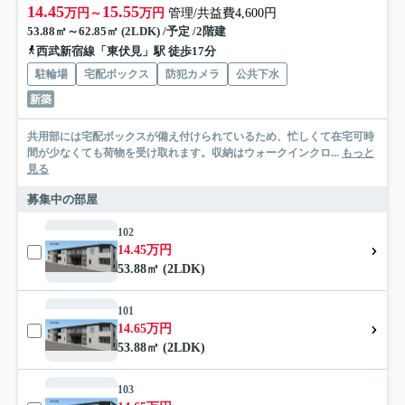
14.45
15.55
万円～
万円
管理/共益費4,600円
53.88㎡～62.85㎡ (2LDK) /予定 /2階建
西武新宿線「東伏見」駅 徒歩17分
駐輪場
宅配ボックス
防犯カメラ
公共下水
新築
共用部には宅配ボックスが備え付けられているため、忙しくて在宅可時
間が少なくても荷物を受け取れます。収納はウォークインクロ...
もっと
見る
募集中の部屋
102
14.45万円
53.88㎡ (2LDK)
101
14.65万円
53.88㎡ (2LDK)
103