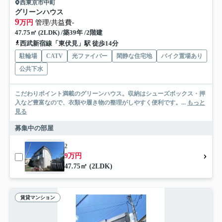
西東京市中町
グリーンハウス
9
万円
管理/共益費-
47.75㎡ (2LDK) /築39年 /2階建
西武新宿線「東伏見」駅 徒歩14分
駐輪場
CATV
光ファイバー
閑静な住宅地
バイク置場あり
公共下水
こだわりポイント満載のグリーンハウス。収納はシューズボックス・押
入など豊富なので、衣類や履き物の整理がしやすく便利です。...
もっと
見る
募集中の部屋
2
9万円
47.75㎡ (2LDK)
賃貸マンション