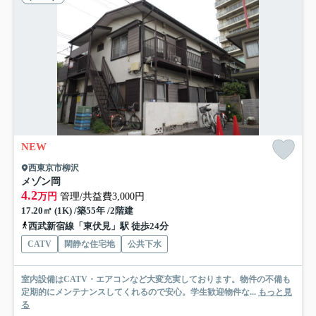
NEW
西東京市柳沢
メゾン岡
4.2
万円
管理/共益費3,000円
17.20㎡ (1K) /築55年 /2階建
西武新宿線「東伏見」駅 徒歩24分
CATV
閑静な住宅地
公共下水
室内設備はCATV・エアコンなど大変充実しております。物件の不備も
定期的にメンテナンスしてくれるので安心。学生歓迎物件な...
もっと見
る