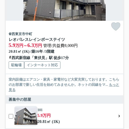
西東京市中町
レオパレスレインボーステイツ
5.9
6.3
万円～
万円
管理/共益費8,000円
20.81㎡ (1K) /築16年 /3階建
西武新宿線「東伏見」駅 徒歩17分
駐輪場
インターネット対応
室内設備はエアコン・家具・家電付など大変充実しております。こちら
のお部屋で新しい生活を始めてみませんか。ネットの回線をマ...
もっと
見る
募集中の部屋
101
5.9万円
20.81㎡ (1K)