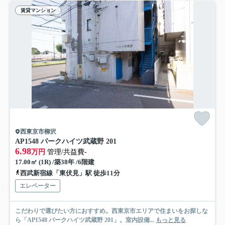
賃貸マンション
西東京市柳沢
AP1548 パークハイツ武蔵野 201
6.98
万円
管理/共益費-
17.00㎡ (1R) /築38年 /6階建
西武新宿線「東伏見」駅 徒歩11分
エレベーター
こだわりで選びたい方におすすめ。西東京市エリアで住まいをお探しな
ら「AP1548 パークハイツ武蔵野 201」。室内設備...
もっと見る