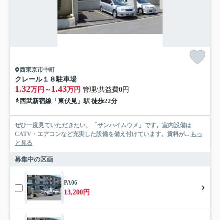
西東京市中町
クレール１８駐車場
1.32
1.43
万円～
万円
管理/共益費0円
西武新宿線「東伏見」駅 徒歩22分
ぜひ一度見ていただきたい、「サンハイムウメ」です。室内設備は
CATV・エアコンなど充実した設備を備え付けています。賃料が...
もっ
と見る
募集中の区画
PA06
13,200円