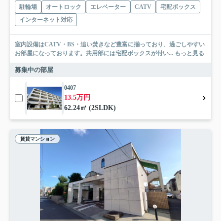
駐輪場
オートロック
エレベーター
CATV
宅配ボックス
インターネット対応
室内設備はCATV・BS・追い焚きなど豊富に揃っており、過ごしやすい
お部屋になっております。共用部には宅配ボックスが付い...
もっと見る
募集中の部屋
0407
13.5万円
62.24㎡ (2SLDK)
賃貸マンション