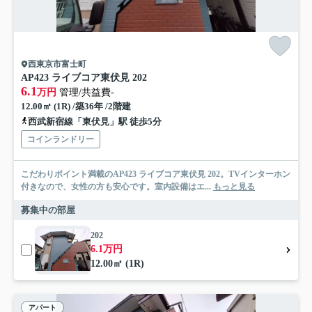
西東京市富士町
AP423 ライブコア東伏見 202
6.1
万円
管理/共益費-
12.00㎡ (1R) /築36年 /2階建
西武新宿線「東伏見」駅 徒歩5分
コインランドリー
こだわりポイント満載のAP423 ライブコア東伏見 202。TVインターホン
付きなので、女性の方も安心です。室内設備はエ...
もっと見る
募集中の部屋
202
6.1万円
12.00㎡ (1R)
アパート