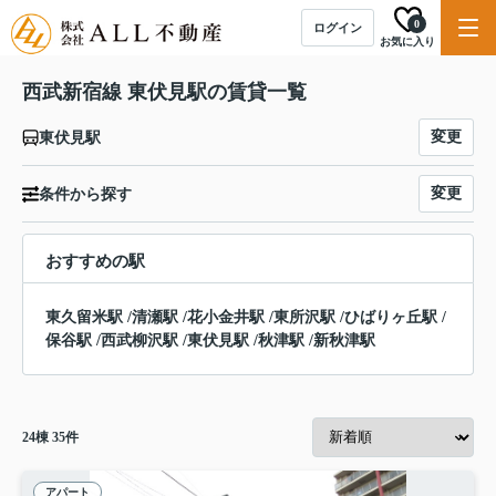
0
ログイン
お気に入り
西武新宿線 東伏見駅の賃貸一覧
変更
東伏見駅
変更
条件から探す
おすすめの駅
東久留米駅
/
清瀬駅
/
花小金井駅
/
東所沢駅
/
ひばりヶ丘駅
/
保谷駅
/
西武柳沢駅
/
東伏見駅
/
秋津駅
/
新秋津駅
24
棟
35
件
アパート