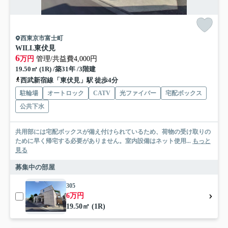
西東京市富士町
WILL東伏見
6
万円
管理/共益費4,000円
19.50㎡ (1R) /築31年 /3階建
西武新宿線「東伏見」駅 徒歩4分
駐輪場
オートロック
CATV
光ファイバー
宅配ボックス
公共下水
共用部には宅配ボックスが備え付けられているため、荷物の受け取りの
ために早く帰宅する必要がありません。室内設備はネット使用...
もっと
見る
募集中の部屋
305
6万円
19.50㎡ (1R)