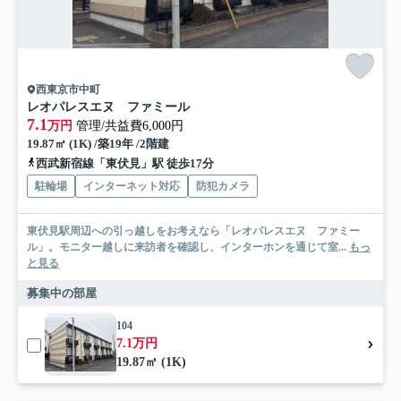
西東京市中町
レオパレスエヌ ファミール
7.1
万円
管理/共益費6,000円
19.87㎡ (1K) /築19年 /2階建
西武新宿線「東伏見」駅 徒歩17分
駐輪場
インターネット対応
防犯カメラ
東伏見駅周辺への引っ越しをお考えなら「レオパレスエヌ ファミー
ル」。モニター越しに来訪者を確認し、インターホンを通じて室...
もっ
と見る
募集中の部屋
104
7.1万円
19.87㎡ (1K)