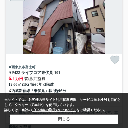
西東京市富士町
AP422 ライブコア東伏見 101
6.1
万円
管理/共益費-
12.00㎡ (1R) /築36年 /2階建
西武新宿線「東伏見」駅 徒歩5分
コインランドリー
当サイトでは、お客様の当サイト利用状況把握、サービス向上検討を目的と
して、クッキー（Cookie）を使用しています。
詳しくは、当社の
「Cookieの取扱いについて」
をご確認ください。
ぜひ一度見ていただきたい、「AP422 ライブコア東伏見 101」です。室
内設備はエアコン・ロフト・家具・家電付など大変...
もっと見る
閉じる
募集中の部屋