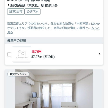
87.07㎡ (3LDK) /築13年 /2階建
西武新宿線「東伏見」駅 徒歩14分
駐車2台可
公共下水
西東京市エリアでの住まいなら、住み心地も快適な「中町戸建」はいか
がでしょうか。洗面所の独立した、充実の収納が嬉しい物件と...
もっと
見る
募集中の部屋
18万円
87.07㎡ (3LDK)
賃貸マンション