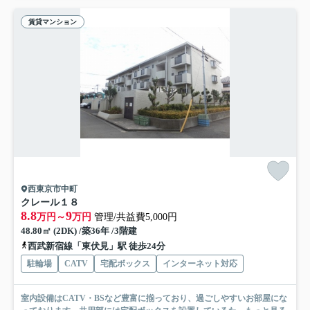
賃貸マンション
西東京市中町
クレール１８
8.8
9
万円～
万円
管理/共益費5,000円
48.80㎡ (2DK) /築36年 /3階建
西武新宿線「東伏見」駅 徒歩24分
駐輪場
CATV
宅配ボックス
インターネット対応
室内設備はCATV・BSなど豊富に揃っており、過ごしやすいお部屋にな