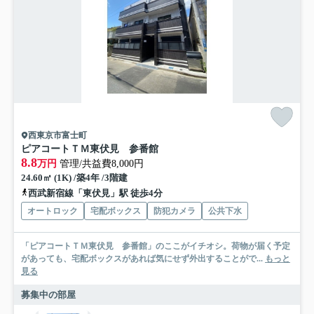
西東京市富士町
ピアコートＴＭ東伏見 参番館
8.8
万円
管理/共益費8,000円
24.60㎡ (1K) /築4年 /3階建
西武新宿線「東伏見」駅 徒歩4分
オートロック
宅配ボックス
防犯カメラ
公共下水
「ピアコートＴＭ東伏見 参番館」のここがイチオシ。荷物が届く予定
があっても、宅配ボックスがあれば気にせず外出することがで...
もっと
見る
募集中の部屋